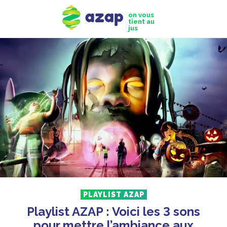
on vous
tient au
jus
PLAYLIST AZAP
Playlist AZAP : Voici les 3 sons
pour mettre l’ambiance aux