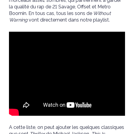
morceaux assez sombres, qui parviennent à garder
la qualité du rap de 21 Savage, Offset et Metro
Boomin. En tous cas, tous les sons de
Without
Warning
vont directement dans notre playlist.
A cette liste, on peut ajouter les quelques classiques
que sont
Thriller
de Michael Jackson,
This Is