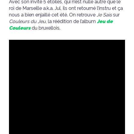
Avec son invité 5 étoiles, qui n’est nulle autre que le
roi de Marseille a.k.a. Jul, ils ont retourné l’instru et ça
nous a bien enjaillé cet été. On retrouve
Je Sais
sur
Couleurs du Jeu
, la réédition de l’album
Jeu de
Couleurs
du bruxellois.