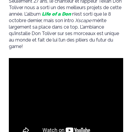
Seulement 27 ans, le chanteur et rappeur Texan Don
Toliver nous a sorti un des meilleurs projets de cette
année. L’album
Life of a Don
n’est sorti que le 8
octobre dernier, mais son intro
Xscape
mérite
largement sa place dans ce top. L’ambiance
qu’installe Don Toliver sur ses morceaux est unique
au monde et fait de lui l’un des piliers du futur du
game!