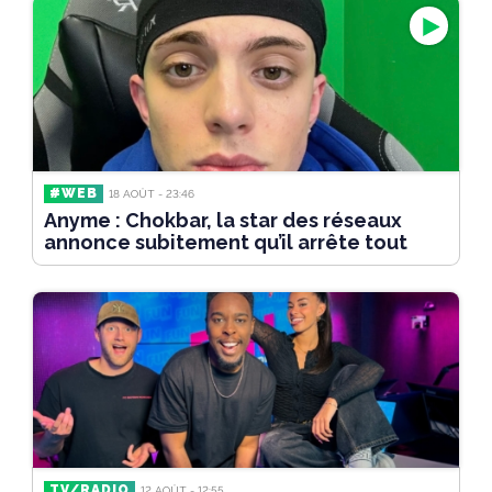
#WEB
18 AOÛT - 23:46
Anyme : Chokbar, la star des réseaux
annonce subitement qu’il arrête tout
TV/RADIO
12 AOÛT - 12:55