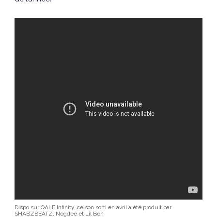
Dispo sur QALF Infinity, ce son sorti en avril a été produit par
SHABZBEATZ, Negdee et Lil Ben