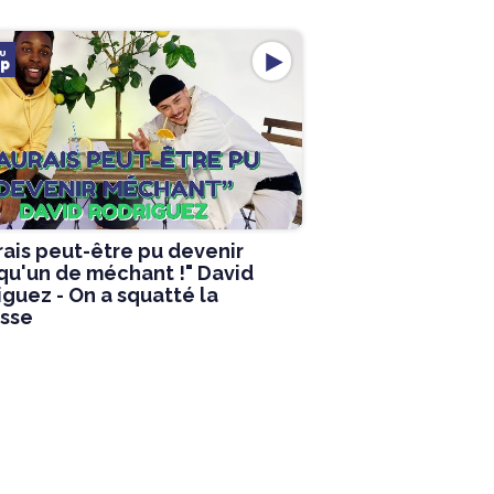
LU
p
rais peut-être pu devenir
qu'un de méchant !" David
guez - On a squatté la
asse