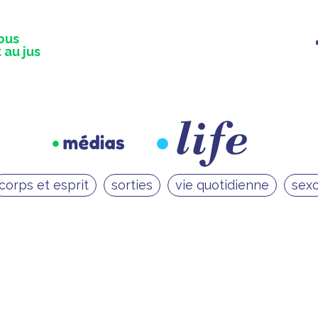
ous
 au jus
corps et esprit
sorties
vie quotidienne
sex