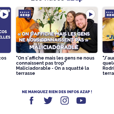
EXCLU
EXC
azap
aza
cos
"On s'affiche mais les gens ne nous
"J'au
connaissent pas trop"
quel
Maliciadorable - On a squatté la
Rodri
terrasse
terr
NE MANQUEZ RIEN DES INFOS AZAP !