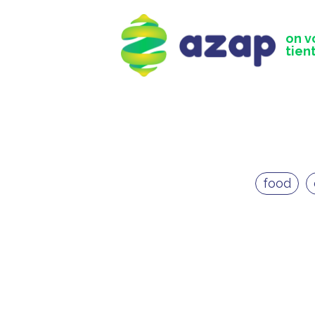
on v
tient
food