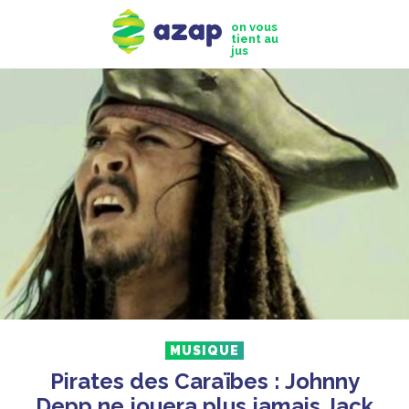
on vous
tient au
jus
MUSIQUE
Pirates des Caraïbes : Johnny
Depp ne jouera plus jamais Jack