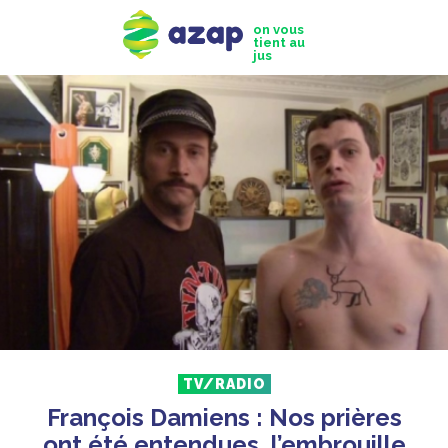
on vous
tient au
jus
TV/RADIO
François Damiens : Nos prières
ont été entendues, l’embrouille