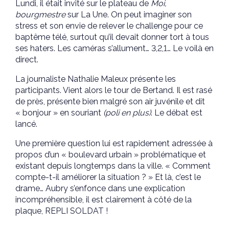
Lundi, il était invité sur le plateau de
Moi,
bourgmestre
sur La Une. On peut imaginer son
stress et son envie de relever le challenge pour ce
baptême télé, surtout qu’il devait donner tort à tous
ses haters. Les caméras s’allument… 3,2,1… Le voilà en
direct.
La journaliste Nathalie Maleux présente les
participants. Vient alors le tour de Bertand. Il est rasé
de près, présente bien malgré son air juvénile et dit
« bonjour » en souriant
(poli en plus)
. Le débat est
lancé.
Une première question lui est rapidement adressée à
propos d’un « boulevard urbain » problématique et
existant depuis longtemps dans la ville. « Comment
compte-t-il améliorer la situation ? » Et là, c’est le
drame… Aubry s’enfonce dans une explication
incompréhensible, il est clairement à côté de la
plaque, REPLI SOLDAT !