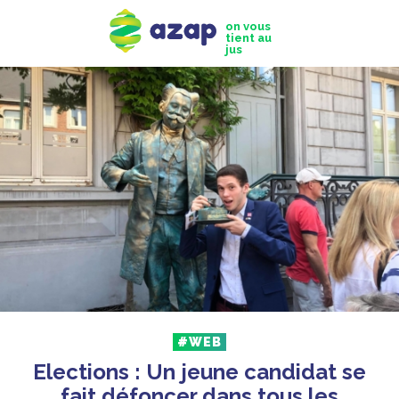
on vous
tient au
jus
#WEB
Elections : Un jeune candidat se
fait défoncer dans tous les