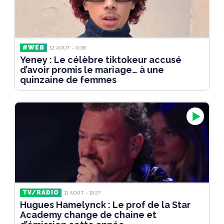
#WEB
12 AOÛT - 0:38
Yeney : Le célèbre tiktokeur accusé
d’avoir promis le mariage… à une
quinzaine de femmes
TV/RADIO
11 AOÛT - 19:27
Hugues Hamelynck : Le prof de la Star
Academy change de chaine et