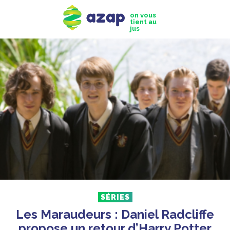
on vous
tient au
jus
SÉRIES
Les Maraudeurs : Daniel Radcliffe
propose un retour d’Harry Potter