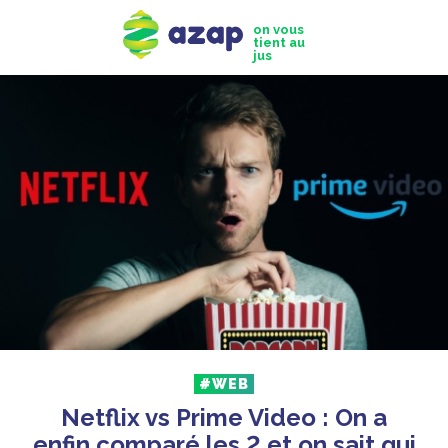
on vous
tient au
jus
#WEB
Netflix vs Prime Video : On a
enfin comparé les 2 et on sait qui