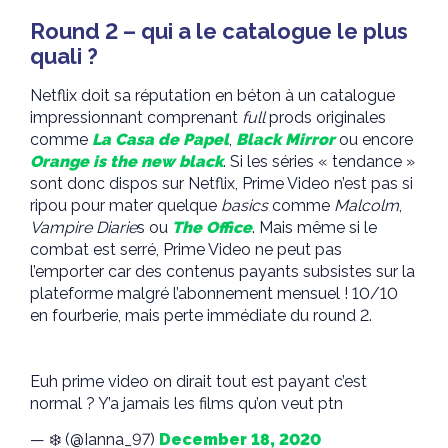
Round 2 – qui a le catalogue le plus
quali ?
Netflix doit sa réputation en béton à un catalogue
impressionnant comprenant
full
prods originales
comme
La Casa de Papel
,
Black Mirror
ou encore
Orange is the new black
. Si les séries « tendance »
sont donc dispos sur Netflix, Prime Video n’est pas si
ripou pour mater quelque
basics
comme
Malcolm
,
Vampire Diarie
s ou
The Office
. Mais même si le
combat est serré, Prime Video ne peut pas
l’emporter car des contenus payants subsistes sur la
plateforme malgré l’abonnement mensuel ! 10/10
en fourberie, mais perte immédiate du round 2.
Euh prime video on dirait tout est payant c’est
normal ? Y’a jamais les films qu’on veut ptn
— ❄️ (@Ianna_97)
December 18, 2020